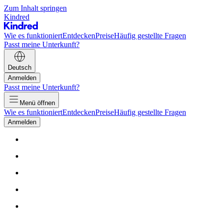
Zum Inhalt springen
Kindred
Wie es funktioniert
Entdecken
Preise
Häufig gestellte Fragen
Passt meine Unterkunft?
Deutsch
Anmelden
Passt meine Unterkunft?
Menü öffnen
Wie es funktioniert
Entdecken
Preise
Häufig gestellte Fragen
Anmelden