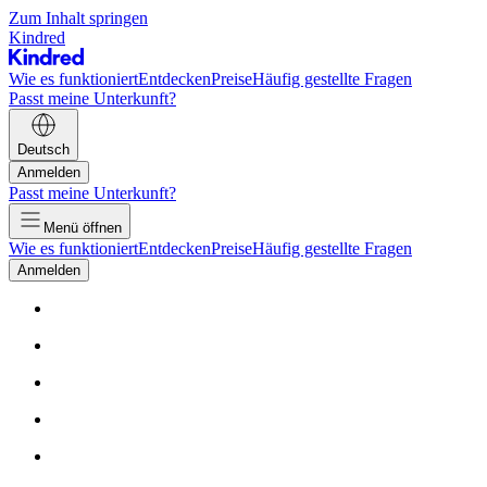
Zum Inhalt springen
Kindred
Wie es funktioniert
Entdecken
Preise
Häufig gestellte Fragen
Passt meine Unterkunft?
Deutsch
Anmelden
Passt meine Unterkunft?
Menü öffnen
Wie es funktioniert
Entdecken
Preise
Häufig gestellte Fragen
Anmelden