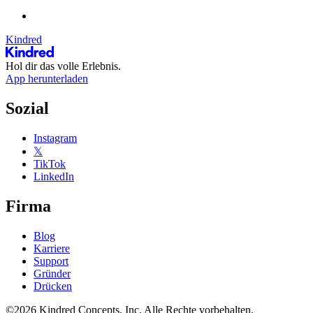
Kindred
Hol dir das volle Erlebnis.
App herunterladen
Sozial
Instagram
𝕏
TikTok
LinkedIn
Firma
Blog
Karriere
Support
Gründer
Drücken
©2026 Kindred Concepts, Inc. Alle Rechte vorbehalten.