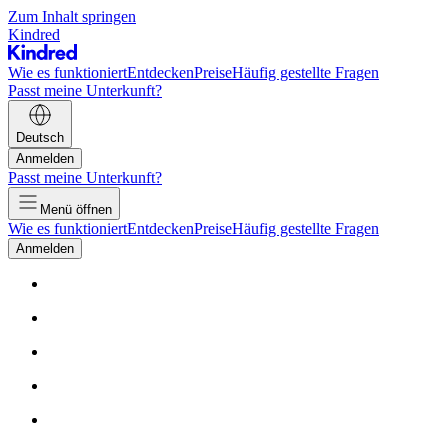
Zum Inhalt springen
Kindred
Wie es funktioniert
Entdecken
Preise
Häufig gestellte Fragen
Passt meine Unterkunft?
Deutsch
Anmelden
Passt meine Unterkunft?
Menü öffnen
Wie es funktioniert
Entdecken
Preise
Häufig gestellte Fragen
Anmelden