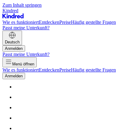
Zum Inhalt springen
Kindred
Wie es funktioniert
Entdecken
Preise
Häufig gestellte Fragen
Passt meine Unterkunft?
Deutsch
Anmelden
Passt meine Unterkunft?
Menü öffnen
Wie es funktioniert
Entdecken
Preise
Häufig gestellte Fragen
Anmelden