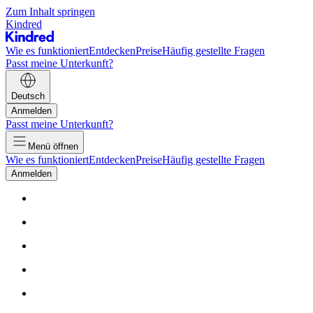
Zum Inhalt springen
Kindred
Wie es funktioniert
Entdecken
Preise
Häufig gestellte Fragen
Passt meine Unterkunft?
Deutsch
Anmelden
Passt meine Unterkunft?
Menü öffnen
Wie es funktioniert
Entdecken
Preise
Häufig gestellte Fragen
Anmelden