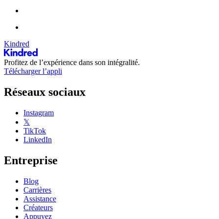
Kindred
Profitez de l’expérience dans son intégralité.
Télécharger l’appli
Réseaux sociaux
Instagram
𝕏
TikTok
LinkedIn
Entreprise
Blog
Carrières
Assistance
Créateurs
Appuyez