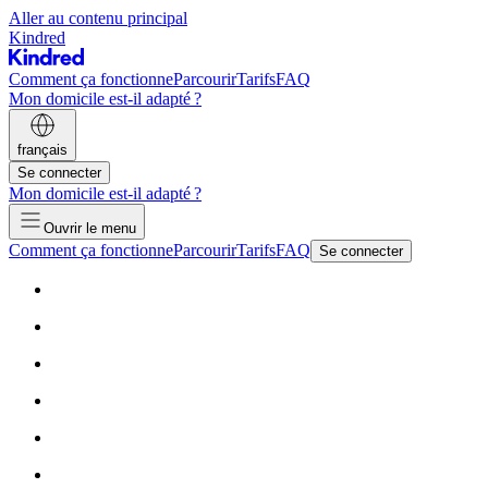
Aller au contenu principal
Kindred
Comment ça fonctionne
Parcourir
Tarifs
FAQ
Mon domicile est-il adapté ?
français
Se connecter
Mon domicile est-il adapté ?
Ouvrir le menu
Comment ça fonctionne
Parcourir
Tarifs
FAQ
Se connecter