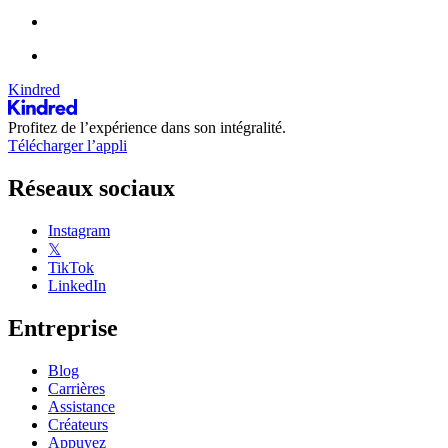
Kindred
Profitez de l’expérience dans son intégralité.
Télécharger l’appli
Réseaux sociaux
Instagram
𝕏
TikTok
LinkedIn
Entreprise
Blog
Carrières
Assistance
Créateurs
Appuyez