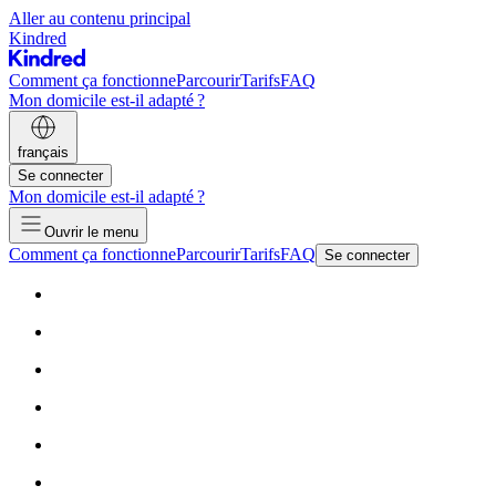
Aller au contenu principal
Kindred
Comment ça fonctionne
Parcourir
Tarifs
FAQ
Mon domicile est-il adapté ?
français
Se connecter
Mon domicile est-il adapté ?
Ouvrir le menu
Comment ça fonctionne
Parcourir
Tarifs
FAQ
Se connecter