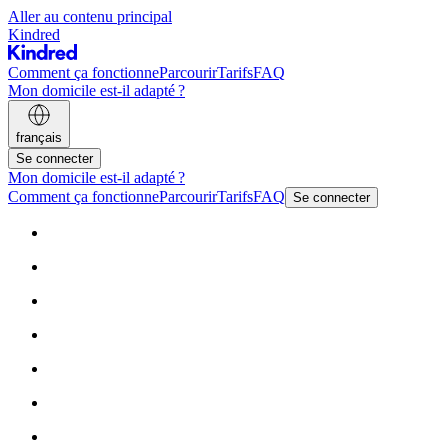
Aller au contenu principal
Kindred
Comment ça fonctionne
Parcourir
Tarifs
FAQ
Mon domicile est-il adapté ?
français
Se connecter
Mon domicile est-il adapté ?
Comment ça fonctionne
Parcourir
Tarifs
FAQ
Se connecter