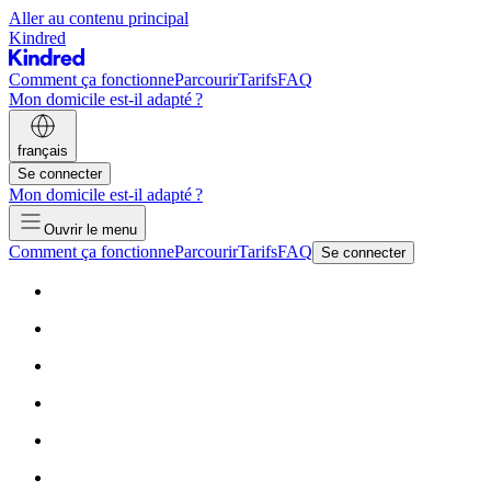
Aller au contenu principal
Kindred
Comment ça fonctionne
Parcourir
Tarifs
FAQ
Mon domicile est-il adapté ?
français
Se connecter
Mon domicile est-il adapté ?
Ouvrir le menu
Comment ça fonctionne
Parcourir
Tarifs
FAQ
Se connecter