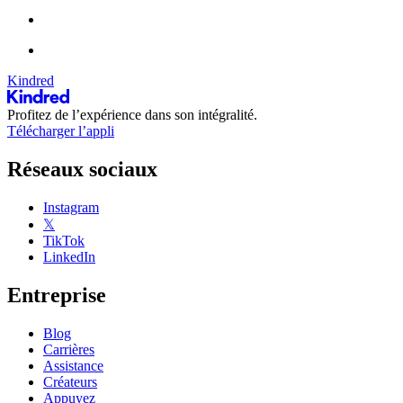
Kindred
Profitez de l’expérience dans son intégralité.
Télécharger l’appli
Réseaux sociaux
Instagram
𝕏
TikTok
LinkedIn
Entreprise
Blog
Carrières
Assistance
Créateurs
Appuyez