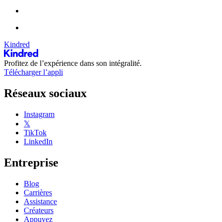
Kindred
Profitez de l’expérience dans son intégralité.
Télécharger l’appli
Réseaux sociaux
Instagram
𝕏
TikTok
LinkedIn
Entreprise
Blog
Carrières
Assistance
Créateurs
Appuyez