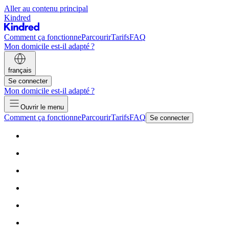
Aller au contenu principal
Kindred
Comment ça fonctionne
Parcourir
Tarifs
FAQ
Mon domicile est-il adapté ?
français
Se connecter
Mon domicile est-il adapté ?
Ouvrir le menu
Comment ça fonctionne
Parcourir
Tarifs
FAQ
Se connecter