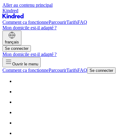
Aller au contenu principal
Kindred
Comment ça fonctionne
Parcourir
Tarifs
FAQ
Mon domicile est-il adapté ?
français
Se connecter
Mon domicile est-il adapté ?
Ouvrir le menu
Comment ça fonctionne
Parcourir
Tarifs
FAQ
Se connecter