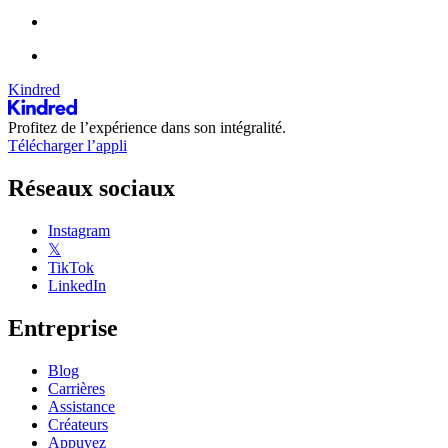
Kindred
Profitez de l’expérience dans son intégralité.
Télécharger l’appli
Réseaux sociaux
Instagram
𝕏
TikTok
LinkedIn
Entreprise
Blog
Carrières
Assistance
Créateurs
Appuyez