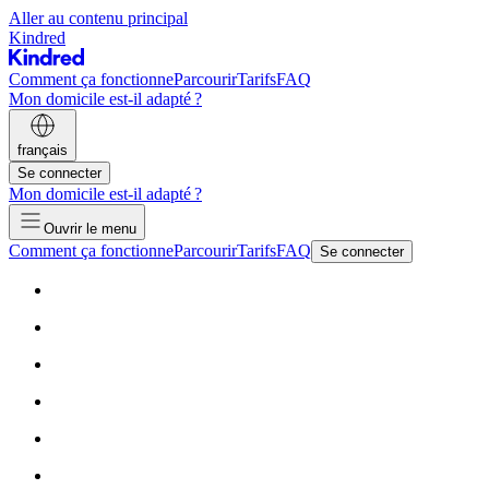
Aller au contenu principal
Kindred
Comment ça fonctionne
Parcourir
Tarifs
FAQ
Mon domicile est-il adapté ?
français
Se connecter
Mon domicile est-il adapté ?
Ouvrir le menu
Comment ça fonctionne
Parcourir
Tarifs
FAQ
Se connecter