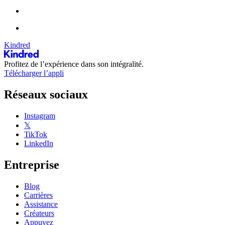
Kindred
Profitez de l’expérience dans son intégralité.
Télécharger l’appli
Réseaux sociaux
Instagram
𝕏
TikTok
LinkedIn
Entreprise
Blog
Carrières
Assistance
Créateurs
Appuyez