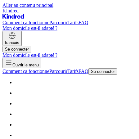
Aller au contenu principal
Kindred
Comment ça fonctionne
Parcourir
Tarifs
FAQ
Mon domicile est-il adapté ?
français
Se connecter
Mon domicile est-il adapté ?
Ouvrir le menu
Comment ça fonctionne
Parcourir
Tarifs
FAQ
Se connecter