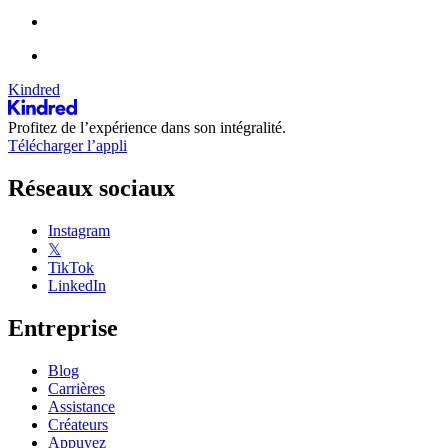
Kindred
Profitez de l’expérience dans son intégralité.
Télécharger l’appli
Réseaux sociaux
Instagram
𝕏
TikTok
LinkedIn
Entreprise
Blog
Carrières
Assistance
Créateurs
Appuyez