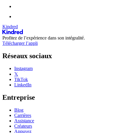
Kindred
Profitez de l’expérience dans son intégralité.
Télécharger l’appli
Réseaux sociaux
Instagram
𝕏
TikTok
LinkedIn
Entreprise
Blog
Carrières
Assistance
Créateurs
Appuyez