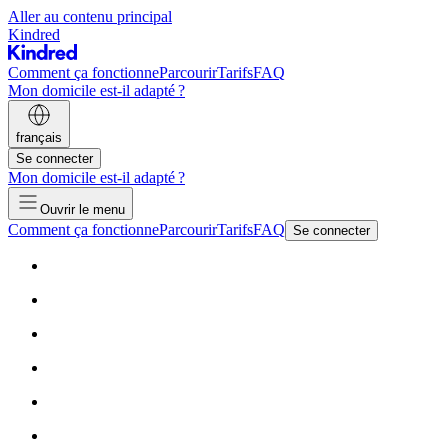
Aller au contenu principal
Kindred
Comment ça fonctionne
Parcourir
Tarifs
FAQ
Mon domicile est-il adapté ?
français
Se connecter
Mon domicile est-il adapté ?
Ouvrir le menu
Comment ça fonctionne
Parcourir
Tarifs
FAQ
Se connecter