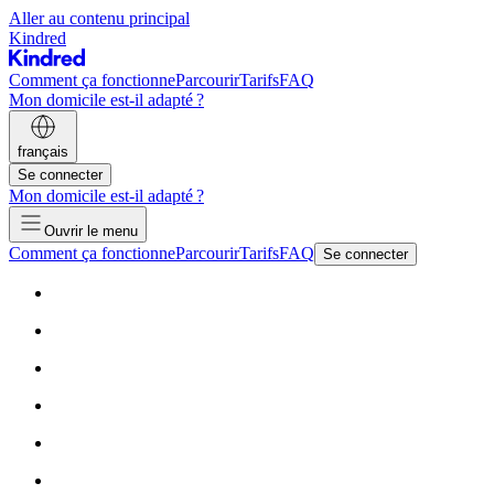
Aller au contenu principal
Kindred
Comment ça fonctionne
Parcourir
Tarifs
FAQ
Mon domicile est-il adapté ?
français
Se connecter
Mon domicile est-il adapté ?
Ouvrir le menu
Comment ça fonctionne
Parcourir
Tarifs
FAQ
Se connecter