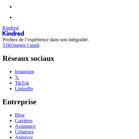
Kindred
Profitez de l’expérience dans son intégralité.
Télécharger l’appli
Réseaux sociaux
Instagram
𝕏
TikTok
LinkedIn
Entreprise
Blog
Carrières
Assistance
Créateurs
Appuyez