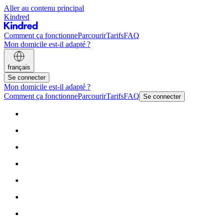
Aller au contenu principal
Kindred
Comment ça fonctionne
Parcourir
Tarifs
FAQ
Mon domicile est-il adapté ?
français
Se connecter
Mon domicile est-il adapté ?
Comment ça fonctionne
Parcourir
Tarifs
FAQ
Se connecter