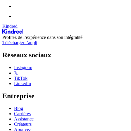
Kindred
Profitez de l’expérience dans son intégralité.
Télécharger l’appli
Réseaux sociaux
Instagram
𝕏
TikTok
LinkedIn
Entreprise
Blog
Carrières
Assistance
Créateurs
Appuyez