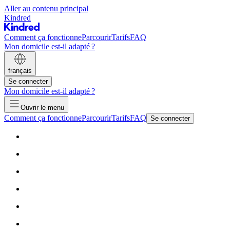
Aller au contenu principal
Kindred
Comment ça fonctionne
Parcourir
Tarifs
FAQ
Mon domicile est-il adapté ?
français
Se connecter
Mon domicile est-il adapté ?
Ouvrir le menu
Comment ça fonctionne
Parcourir
Tarifs
FAQ
Se connecter