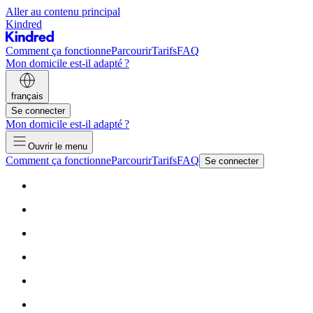
Aller au contenu principal
Kindred
Comment ça fonctionne
Parcourir
Tarifs
FAQ
Mon domicile est-il adapté ?
français
Se connecter
Mon domicile est-il adapté ?
Ouvrir le menu
Comment ça fonctionne
Parcourir
Tarifs
FAQ
Se connecter