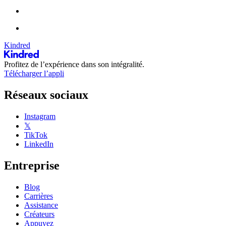
Kindred
Profitez de l’expérience dans son intégralité.
Télécharger l’appli
Réseaux sociaux
Instagram
𝕏
TikTok
LinkedIn
Entreprise
Blog
Carrières
Assistance
Créateurs
Appuyez