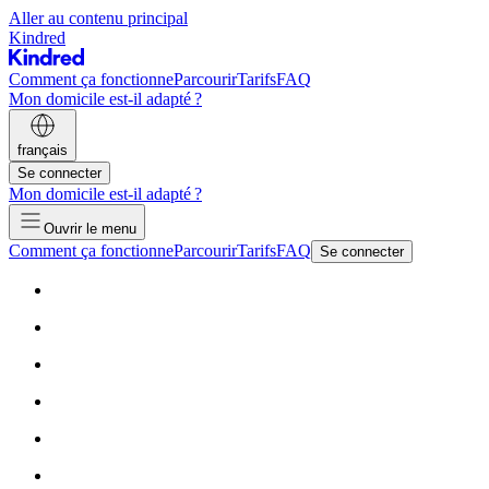
Aller au contenu principal
Kindred
Comment ça fonctionne
Parcourir
Tarifs
FAQ
Mon domicile est-il adapté ?
français
Se connecter
Mon domicile est-il adapté ?
Ouvrir le menu
Comment ça fonctionne
Parcourir
Tarifs
FAQ
Se connecter