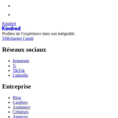
Kindred
Profitez de l’expérience dans son intégralité.
Télécharger l’appli
Réseaux sociaux
Instagram
𝕏
TikTok
LinkedIn
Entreprise
Blog
Carrières
Assistance
Créateurs
Appuyez