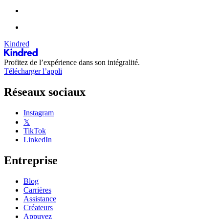
Kindred
Profitez de l’expérience dans son intégralité.
Télécharger l’appli
Réseaux sociaux
Instagram
𝕏
TikTok
LinkedIn
Entreprise
Blog
Carrières
Assistance
Créateurs
Appuyez