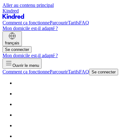
Aller au contenu principal
Kindred
Comment ça fonctionne
Parcourir
Tarifs
FAQ
Mon domicile est-il adapté ?
français
Se connecter
Mon domicile est-il adapté ?
Ouvrir le menu
Comment ça fonctionne
Parcourir
Tarifs
FAQ
Se connecter