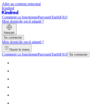
Aller au contenu principal
Kindred
Comment ça fonctionne
Parcourir
Tarifs
FAQ
Mon domicile est-il adapté ?
français
Se connecter
Mon domicile est-il adapté ?
Ouvrir le menu
Comment ça fonctionne
Parcourir
Tarifs
FAQ
Se connecter