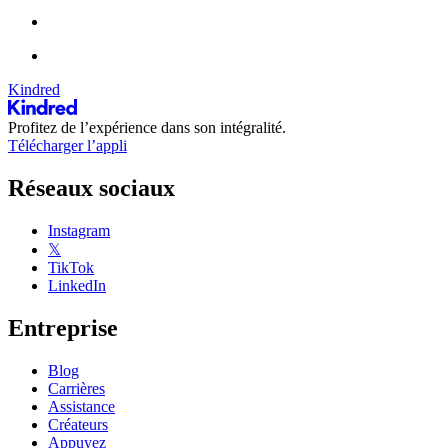
Kindred
Profitez de l’expérience dans son intégralité.
Télécharger l’appli
Réseaux sociaux
Instagram
𝕏
TikTok
LinkedIn
Entreprise
Blog
Carrières
Assistance
Créateurs
Appuyez