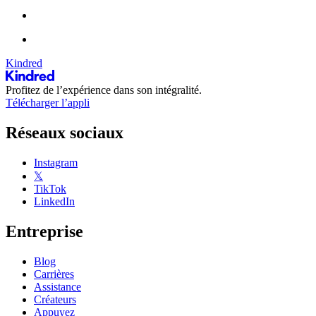
Kindred
Profitez de l’expérience dans son intégralité.
Télécharger l’appli
Réseaux sociaux
Instagram
𝕏
TikTok
LinkedIn
Entreprise
Blog
Carrières
Assistance
Créateurs
Appuyez