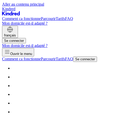
Aller au contenu principal
Kindred
Comment ça fonctionne
Parcourir
Tarifs
FAQ
Mon domicile est-il adapté ?
français
Se connecter
Mon domicile est-il adapté ?
Ouvrir le menu
Comment ça fonctionne
Parcourir
Tarifs
FAQ
Se connecter