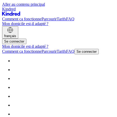
Aller au contenu principal
Kindred
Comment ça fonctionne
Parcourir
Tarifs
FAQ
Mon domicile est-il adapté ?
français
Se connecter
Mon domicile est-il adapté ?
Comment ça fonctionne
Parcourir
Tarifs
FAQ
Se connecter