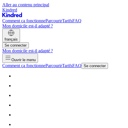
Aller au contenu principal
Kindred
Comment ça fonctionne
Parcourir
Tarifs
FAQ
Mon domicile est-il adapté ?
français
Se connecter
Mon domicile est-il adapté ?
Ouvrir le menu
Comment ça fonctionne
Parcourir
Tarifs
FAQ
Se connecter