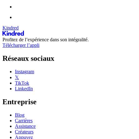
Kindred
Profitez de l’expérience dans son intégralité.
Télécharger l’appli
Réseaux sociaux
Instagram
𝕏
TikTok
LinkedIn
Entreprise
Blog
Carrières
Assistance
Créateurs
Appuyez