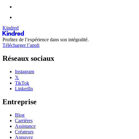
Kindred
Profitez de l’expérience dans son intégralité.
Télécharger l’appli
Réseaux sociaux
Instagram
𝕏
TikTok
LinkedIn
Entreprise
Blog
Carrières
Assistance
Créateurs
Appuyez