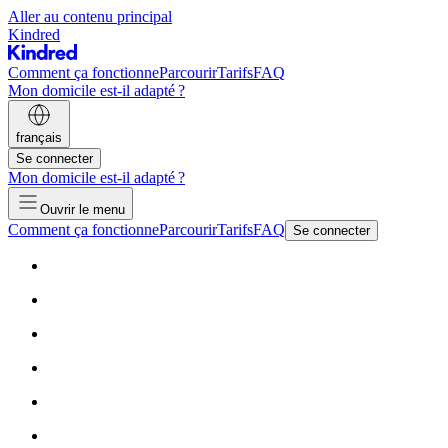
Aller au contenu principal
Kindred
Comment ça fonctionne
Parcourir
Tarifs
FAQ
Mon domicile est-il adapté ?
français
Se connecter
Mon domicile est-il adapté ?
Ouvrir le menu
Comment ça fonctionne
Parcourir
Tarifs
FAQ
Se connecter