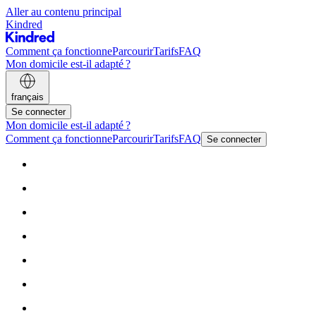
Aller au contenu principal
Kindred
Comment ça fonctionne
Parcourir
Tarifs
FAQ
Mon domicile est-il adapté ?
français
Se connecter
Mon domicile est-il adapté ?
Comment ça fonctionne
Parcourir
Tarifs
FAQ
Se connecter