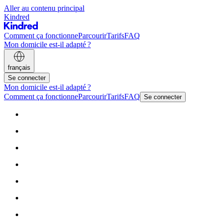
Aller au contenu principal
Kindred
Comment ça fonctionne
Parcourir
Tarifs
FAQ
Mon domicile est-il adapté ?
français
Se connecter
Mon domicile est-il adapté ?
Comment ça fonctionne
Parcourir
Tarifs
FAQ
Se connecter