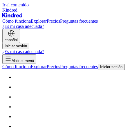
Ir al contenido
Kindred
Cómo funciona
Explorar
Precios
Preguntas frecuentes
¿Es mi casa adecuada?
español
Iniciar sesión
¿Es mi casa adecuada?
Abrir el menú
Cómo funciona
Explorar
Precios
Preguntas frecuentes
Iniciar sesión