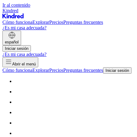
Ir al contenido
Kindred
Cómo funciona
Explorar
Precios
Preguntas frecuentes
¿Es mi casa adecuada?
español
Iniciar sesión
¿Es mi casa adecuada?
Abrir el menú
Cómo funciona
Explorar
Precios
Preguntas frecuentes
Iniciar sesión