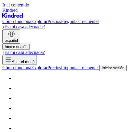
Ir al contenido
Kindred
Cómo funciona
Explorar
Precios
Preguntas frecuentes
¿Es mi casa adecuada?
español
Iniciar sesión
¿Es mi casa adecuada?
Abrir el menú
Cómo funciona
Explorar
Precios
Preguntas frecuentes
Iniciar sesión