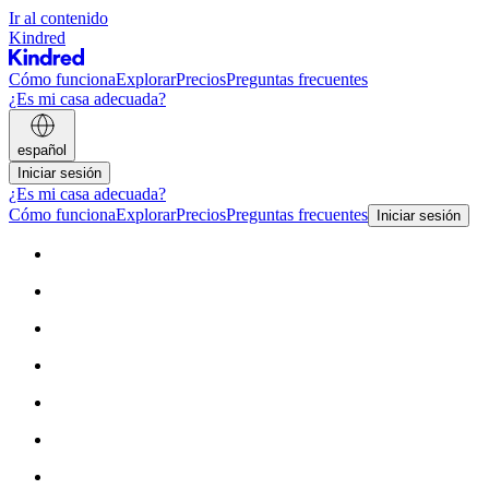
Ir al contenido
Kindred
Cómo funciona
Explorar
Precios
Preguntas frecuentes
¿Es mi casa adecuada?
español
Iniciar sesión
¿Es mi casa adecuada?
Cómo funciona
Explorar
Precios
Preguntas frecuentes
Iniciar sesión