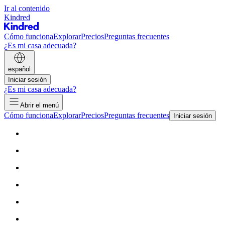
Ir al contenido
Kindred
Cómo funciona
Explorar
Precios
Preguntas frecuentes
¿Es mi casa adecuada?
español
Iniciar sesión
¿Es mi casa adecuada?
Abrir el menú
Cómo funciona
Explorar
Precios
Preguntas frecuentes
Iniciar sesión