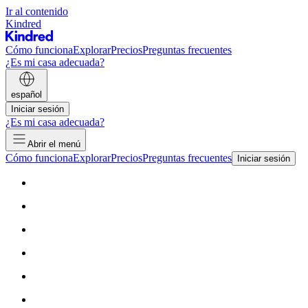
Ir al contenido
Kindred
Cómo funciona
Explorar
Precios
Preguntas frecuentes
¿Es mi casa adecuada?
español
Iniciar sesión
¿Es mi casa adecuada?
Abrir el menú
Cómo funciona
Explorar
Precios
Preguntas frecuentes
Iniciar sesión