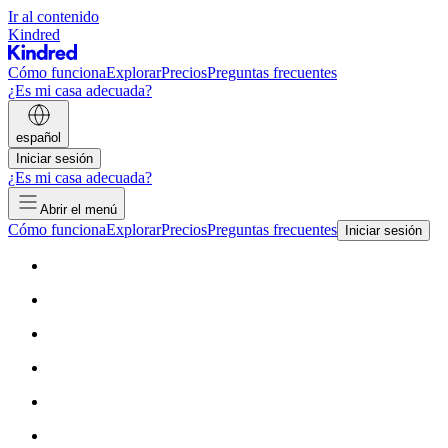
Ir al contenido
Kindred
Cómo funciona
Explorar
Precios
Preguntas frecuentes
¿Es mi casa adecuada?
español
Iniciar sesión
¿Es mi casa adecuada?
Abrir el menú
Cómo funciona
Explorar
Precios
Preguntas frecuentes
Iniciar sesión