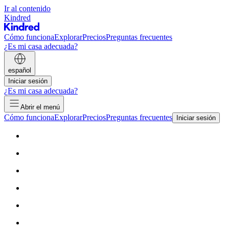
Ir al contenido
Kindred
Cómo funciona
Explorar
Precios
Preguntas frecuentes
¿Es mi casa adecuada?
español
Iniciar sesión
¿Es mi casa adecuada?
Abrir el menú
Cómo funciona
Explorar
Precios
Preguntas frecuentes
Iniciar sesión