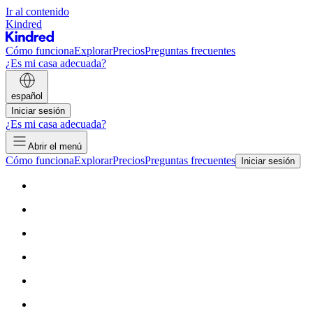
Ir al contenido
Kindred
Cómo funciona
Explorar
Precios
Preguntas frecuentes
¿Es mi casa adecuada?
español
Iniciar sesión
¿Es mi casa adecuada?
Abrir el menú
Cómo funciona
Explorar
Precios
Preguntas frecuentes
Iniciar sesión