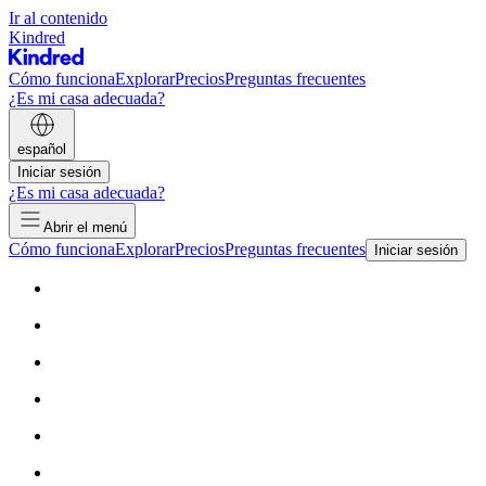
Ir al contenido
Kindred
Cómo funciona
Explorar
Precios
Preguntas frecuentes
¿Es mi casa adecuada?
español
Iniciar sesión
¿Es mi casa adecuada?
Abrir el menú
Cómo funciona
Explorar
Precios
Preguntas frecuentes
Iniciar sesión