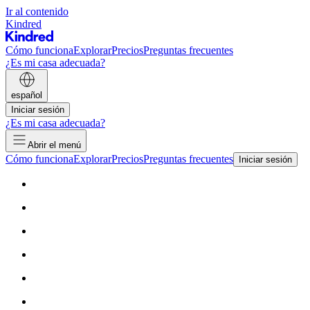
Ir al contenido
Kindred
Cómo funciona
Explorar
Precios
Preguntas frecuentes
¿Es mi casa adecuada?
español
Iniciar sesión
¿Es mi casa adecuada?
Abrir el menú
Cómo funciona
Explorar
Precios
Preguntas frecuentes
Iniciar sesión