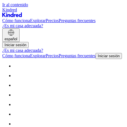
Ir al contenido
Kindred
Cómo funciona
Explorar
Precios
Preguntas frecuentes
¿Es mi casa adecuada?
español
Iniciar sesión
¿Es mi casa adecuada?
Cómo funciona
Explorar
Precios
Preguntas frecuentes
Iniciar sesión