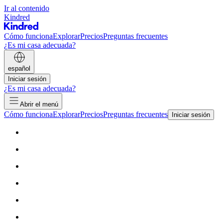
Ir al contenido
Kindred
Cómo funciona
Explorar
Precios
Preguntas frecuentes
¿Es mi casa adecuada?
español
Iniciar sesión
¿Es mi casa adecuada?
Abrir el menú
Cómo funciona
Explorar
Precios
Preguntas frecuentes
Iniciar sesión