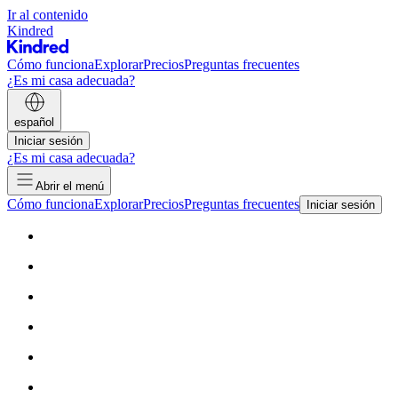
Ir al contenido
Kindred
Cómo funciona
Explorar
Precios
Preguntas frecuentes
¿Es mi casa adecuada?
español
Iniciar sesión
¿Es mi casa adecuada?
Abrir el menú
Cómo funciona
Explorar
Precios
Preguntas frecuentes
Iniciar sesión