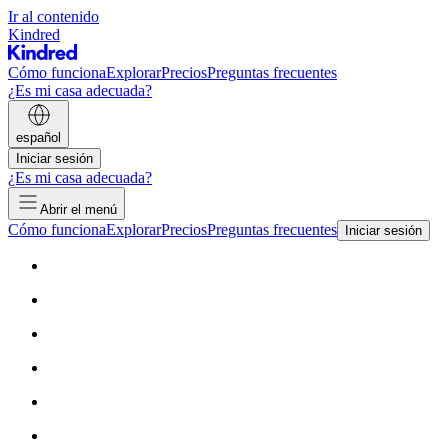
Ir al contenido
Kindred
Cómo funciona
Explorar
Precios
Preguntas frecuentes
¿Es mi casa adecuada?
español
Iniciar sesión
¿Es mi casa adecuada?
Abrir el menú
Cómo funciona
Explorar
Precios
Preguntas frecuentes
Iniciar sesión