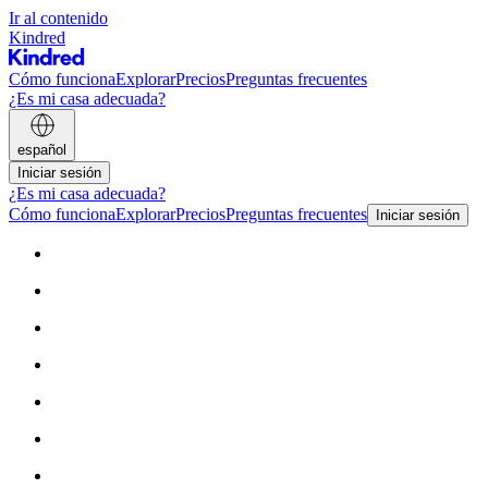
Ir al contenido
Kindred
Cómo funciona
Explorar
Precios
Preguntas frecuentes
¿Es mi casa adecuada?
español
Iniciar sesión
¿Es mi casa adecuada?
Cómo funciona
Explorar
Precios
Preguntas frecuentes
Iniciar sesión