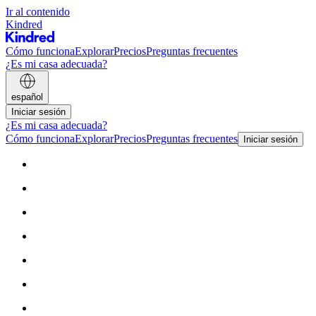
Ir al contenido
Kindred
Cómo funciona
Explorar
Precios
Preguntas frecuentes
¿Es mi casa adecuada?
español
Iniciar sesión
¿Es mi casa adecuada?
Cómo funciona
Explorar
Precios
Preguntas frecuentes
Iniciar sesión