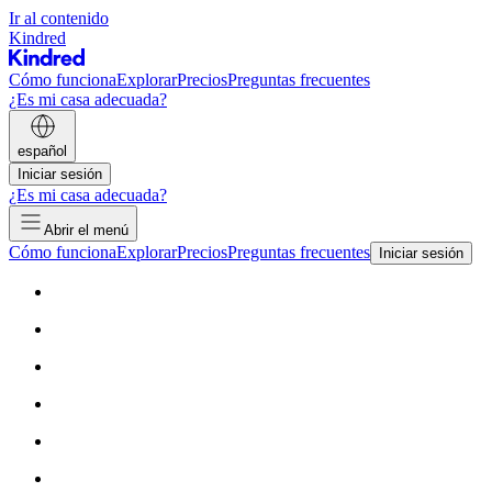
Ir al contenido
Kindred
Cómo funciona
Explorar
Precios
Preguntas frecuentes
¿Es mi casa adecuada?
español
Iniciar sesión
¿Es mi casa adecuada?
Abrir el menú
Cómo funciona
Explorar
Precios
Preguntas frecuentes
Iniciar sesión