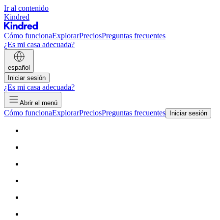
Ir al contenido
Kindred
Cómo funciona
Explorar
Precios
Preguntas frecuentes
¿Es mi casa adecuada?
español
Iniciar sesión
¿Es mi casa adecuada?
Abrir el menú
Cómo funciona
Explorar
Precios
Preguntas frecuentes
Iniciar sesión