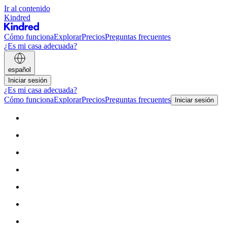
Ir al contenido
Kindred
Cómo funciona
Explorar
Precios
Preguntas frecuentes
¿Es mi casa adecuada?
español
Iniciar sesión
¿Es mi casa adecuada?
Cómo funciona
Explorar
Precios
Preguntas frecuentes
Iniciar sesión