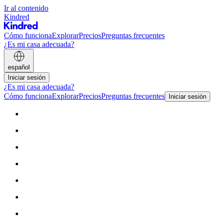
Ir al contenido
Kindred
Cómo funciona
Explorar
Precios
Preguntas frecuentes
¿Es mi casa adecuada?
español
Iniciar sesión
¿Es mi casa adecuada?
Cómo funciona
Explorar
Precios
Preguntas frecuentes
Iniciar sesión