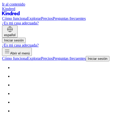
Ir al contenido
Kindred
Cómo funciona
Explorar
Precios
Preguntas frecuentes
¿Es mi casa adecuada?
español
Iniciar sesión
¿Es mi casa adecuada?
Abrir el menú
Cómo funciona
Explorar
Precios
Preguntas frecuentes
Iniciar sesión